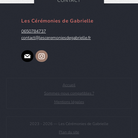
CONTACT
Les Cérémonies de Gabrielle
0650784737
contact@lesceremoniesdegabrielle.fr
E-mail
Instagram
Accueil
Sommes-nous compatibles ?
Mentions légales
2023 -
2026 — Les Cérémonies de Gabrielle
Plan du site