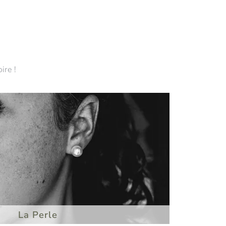
ire !
La Perle