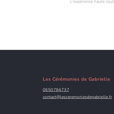
L’expérience haute cou
Les Cérémonies de Gabrielle
0650784737
contact@lesceremoniesdegabrielle.fr