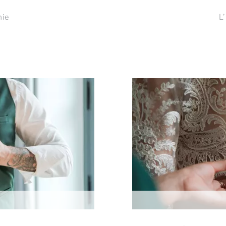
nie
L’