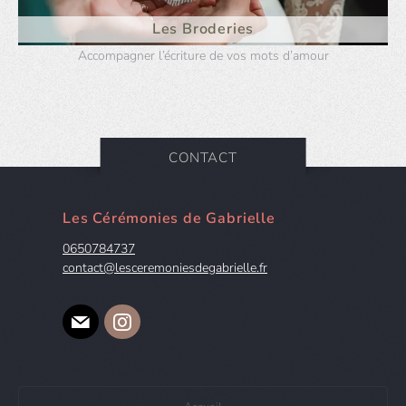
Les Broderies
Accompagner l’écriture de vos mots d’amour
CONTACT
Les Cérémonies de Gabrielle
0650784737
contact@lesceremoniesdegabrielle.fr
E-mail
Instagram