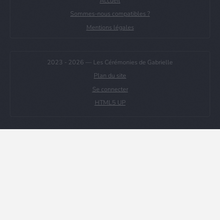
Accueil
Sommes-nous compatibles ?
Mentions légales
2023 -
2026 — Les Cérémonies de Gabrielle
Plan du site
Se connecter
HTML5 UP